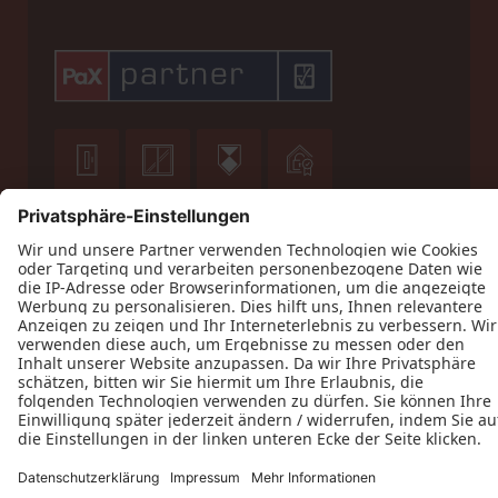










Datenschutz
Impressum
Kontakt
Schreinerei Lamboy GmbH © 2026