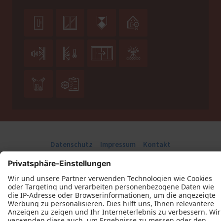










Datenschutz
Impressum
Kontakt
Schreinerei Lamboy GmbH © 2026