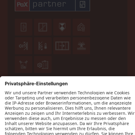










Datenschutz
Impressum
Kontakt
Schreinerei Lamboy GmbH © 2026