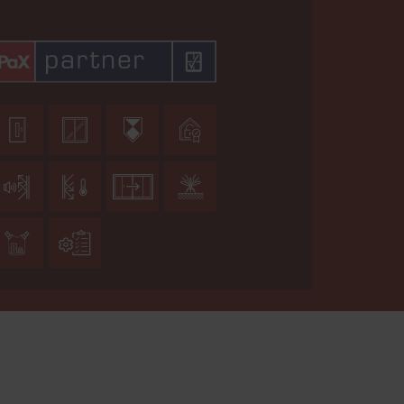









