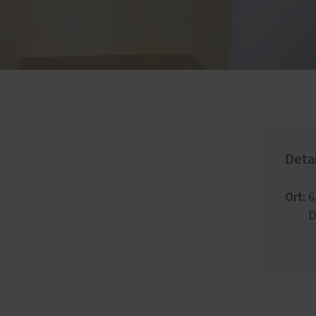
Deta
Ort:
6
D