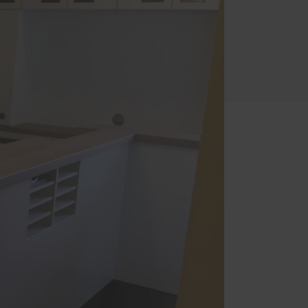
Dienstleistungen
Kantenbearbeitung
d
CNC-Fräsen
Zuschnitt
Reparatur Glasbruchschäden
Rollladentechnik