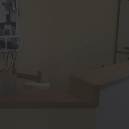
- und Insektenschutz
Service
toren von ROMA
Schallschutz-Simulator
aden von ROMA
Förderung für Fenster un
Haustüren
lscreens von ROMA
sen
tenschutz von PaX