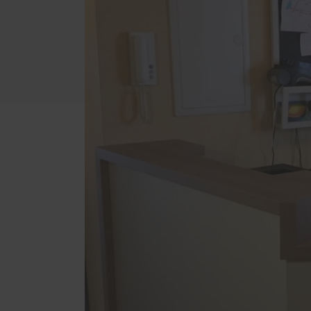
PaX-Haustüren
Sonnen
Aluminium
Raffs
Holz und Holz-Aluminium
Rolll
Kunststoff
Texti
Altbau und Denkmal
Marki
Aktionen
Insek
Haustür planen