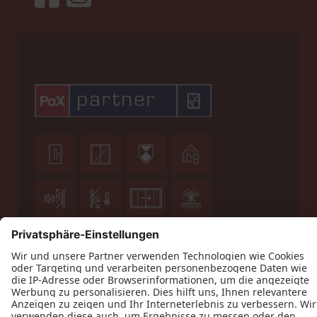









